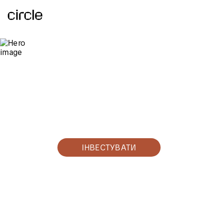
Стань
співвласником
найбільшого
готелю
у
Києві
Купи апартамент та здай
нам в оренду
Гарантований дохід до 10.5%
ІНВЕСТУВАТИ