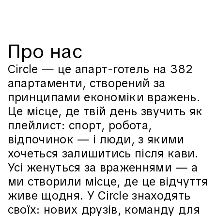
П
р
о
н
а
с
Circle
—
це
апарт-готель
на
382
апартаменти,
створений
за
принципами
економіки
вражень.
Це
місце,
де
твій
день
звучить
як
плейлист:
спорт,
робота,
відпочинок
—
і
люди,
з
якими
хочеться
залишитись
після
кави.
Усі
женуться
за
враженнями
—
а
ми
створили
місце,
де
це
відчуття
живе
щодня.
У
Circle
знаходять
своїх:
нових
друзів,
команду
для