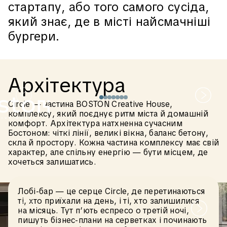
стартапу,
або
того
самого
сусіда,
який
знає,
де
в
місті
найсмачніші
бургери.
А
р
х
і
т
е
к
т
у
р
а
Circle — частина BOSTON Creative House,
комплексу, який поєднує ритм міста й домашній
комфорт. Архітектура натхненна сучасним
Бостоном: чіткі лінії, великі вікна, баланс бетону,
скла й простору. Кожна частина комплексу має свій
характер, але спільну енергію — бути місцем, де
хочеться залишатись.
Лобі-бар — це серце Circle, де перетинаються
ті, хто приїхали на день, і ті, хто залишилися
на місяць. Тут п’ють еспресо о третій ночі,
пишуть бізнес-плани на серветках і починають