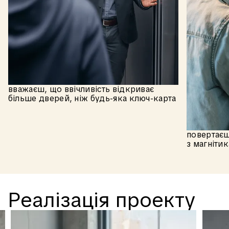
⁠вважаєш, що ввічливість відкриває
більше дверей, ніж будь-яка ключ-карта
повертаєш
з магніти
Р
е
а
л
і
з
а
ц
і
я
п
р
о
е
к
т
у