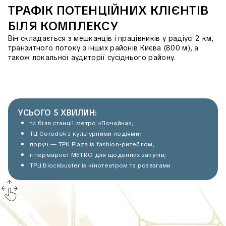
ТРАФІК ПОТЕНЦІЙНИХ КЛІЄНТІВ
БІЛЯ КОМПЛЕКСУ
Він складається з мешканців і працівників у радіусі 2 км,
транзитного потоку з інших районів Києва (800 м), а
також локальної аудиторії сусіднього району.
УСЬОГО 5 ХВИЛИН:
ти біля станції метро «Почайна»;
ТЦ Gorodok з культурними подіями;
поруч — ТРК Plaza із fashion-ритейлом;
гіпермаркет METRO для щоденних закупів;
ТРЦ Blockbuster із кінотеатром та розвагами.