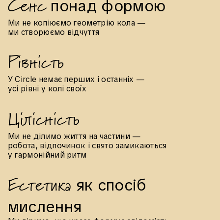
С
е
н
с
п
о
н
а
д
ф
о
р
м
о
ю
Ми не копіюємо геометрію кола —
ми створюємо відчуття
Р
і
в
н
і
с
т
ь
У Circle немає перших і останніх —
усі рівні у колі своїх
Ц
і
л
і
с
н
і
с
т
ь
Ми не ділимо життя на частини —
робота, відпочинок і свято замикаються
у гармонійний ритм
Е
с
т
е
т
и
к
а
я
к
с
п
о
с
і
б
м
и
с
л
е
н
н
я