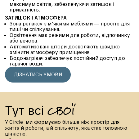
максимум світла, забезпечуючи затишок і
приватність.
ЗАТИШОК І АТМОСФЕРА
Зона релаксу з м’якими меблями — простір для
тиші чи спілкування.
Освітлення має режими для роботи, відпочинку
або вечора.
Автоматизовані штори дозволяють швидко
змінити атмосферу приміщення.
Водонагрівач забезпечує постійний доступ до
гарячої води.
ДІЗНАТИСЬ УМОВИ
с
в
о
ї
Т
у
т
в
с
і
У Сircle ми формуємо більше ніж простір для
життя й роботи, а й спільноту, яка стає головною
цінністю.