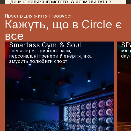
день із келиха ігристого. А розмови тут не
закінчуються навіть тоді, коли стихає музика.
Простір для життя і творчості
Кажуть,
що
в
Circle
є
все
Smartass Gym & Soul
SP
тренажери, групові класи,
місц
персональні тренери й енергія, яка
day-
змусить полюбити спорт