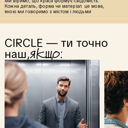
Ми віримо, що краса формує свідомість.
Кожна деталь, форма чи матеріал це мова,
якою ми говоримо з містом і людьми
CIRCLE
—
ти
точно
яkщо:
наш,